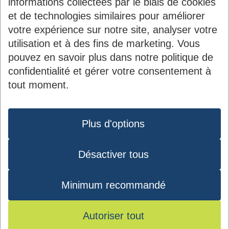
informations collectées par le biais de cookies
et de technologies similaires pour améliorer
votre expérience sur notre site, analyser votre
utilisation et à des fins de marketing. Vous
pouvez en savoir plus dans notre politique de
Contact
Informations
confidentialité et gérer votre consentement à
tout moment.
du
2B, rue Kalchesbruck
Société Nationale des
pied
Protection des données
L-1852 Luxembourg
Habitations à Bon
de
Plus d'options
Tél. :
44 82 92-1
Marché S.A.
page
Matricule : 1919 2200
Désactiver tous
Instagram
Youtube
Facebook
LinkedIn
027
TVA : LU10535770
Minimum recommandé
RCS : B 40971
Autoriser tout
© 2026 - SNHBM - Tous droits réservés -
Conditions d’utilisation
-
Mentions