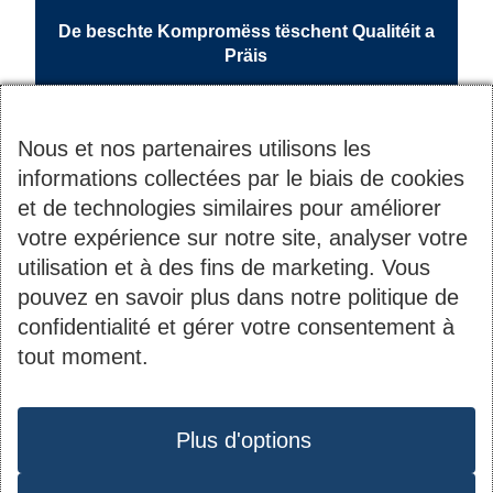
De beschte Kompromëss tëschent Qualitéit a
Präis
Nous et nos partenaires utilisons les
informations collectées par le biais de cookies
et de technologies similaires pour améliorer
votre expérience sur notre site, analyser votre
utilisation et à des fins de marketing. Vous
pouvez en savoir plus dans notre politique de
Contact
Informations
confidentialité et gérer votre consentement à
tout moment.
du
2B, rue Kalchesbruck
Société Nationale des
pied
Protection des données
L-1852 Luxembourg
Habitations à Bon
de
Plus d'options
Tél. :
44 82 92-1
Marché S.A.
page