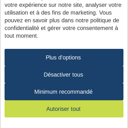
votre expérience sur notre site, analyser votre
utilisation et à des fins de marketing. Vous
pouvez en savoir plus dans notre politique de
Contact
Informations
confidentialité et gérer votre consentement à
tout moment.
du
2B, rue Kalchesbruck
Société Nationale des
pied
Protection des données
L-1852 Luxembourg
Habitations à Bon
de
Tél. :
44 82 92-1
Plus d'options
Marché S.A.
page
Matricule : 1919 2200
Désactiver tous
Instagram
Youtube
Facebook
LinkedIn
027
TVA : LU10535770
Minimum recommandé
RCS : B 40971
Autoriser tout
© 2026 - SNHBM - Tous droits réservés -
Conditions d’utilisation
-
Mentions
Plan du site
-
Protection des données
-
légales
Mes préférences de consentement