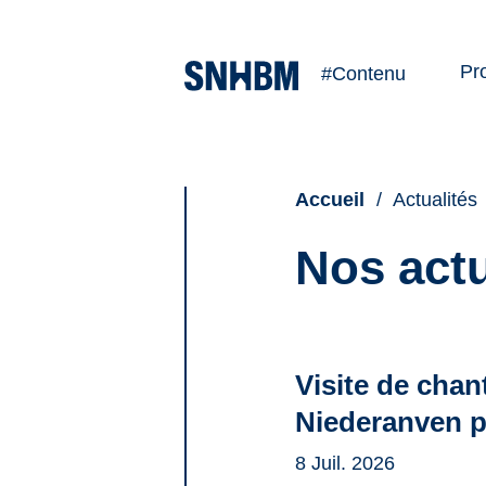
Pr
#Contenu
Ve
Lo
Accueil
Actualités
Nos act
Liste
des
Visite de cha
actualités
Niederanven po
8 Juil. 2026