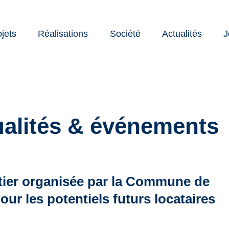
ojets
Réalisations
Société
Actualités
J
nte
cation
ualités & événements
ntier organisée par la Commune de
ur les potentiels futurs locataires