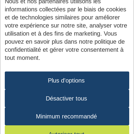
Nous et nos partenaires utilisons les
informations collectées par le biais de cookies
et de technologies similaires pour améliorer
votre expérience sur notre site, analyser votre
utilisation et à des fins de marketing. Vous
pouvez en savoir plus dans notre politique de
Contact
Informations
confidentialité et gérer votre consentement à
tout moment.
du
2B, rue Kalchesbruck
Société Nationale des
pied
Protection des données
L-1852 Luxembourg
Habitations à Bon
de
Plus d'options
Tél. :
44 82 92-1
Marché S.A.
page
Matricule : 1919 2200
Désactiver tous
Instagram
Youtube
Facebook
LinkedIn
027
TVA : LU10535770
Minimum recommandé
RCS : B 40971