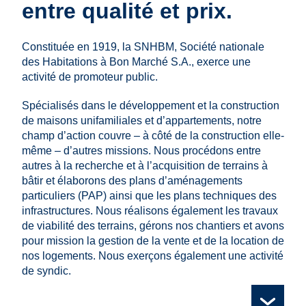
entre qualité et prix.
Constituée en 1919, la SNHBM, Société nationale
des Habitations à Bon Marché S.A., exerce une
activité de promoteur public.
Spécialisés dans le développement et la construction
de maisons unifamiliales et d’appartements, notre
champ d’action couvre – à côté de la construction elle-
même – d’autres missions. Nous procédons entre
autres à la recherche et à l’acquisition de terrains à
bâtir et élaborons des plans d’aménagements
particuliers (PAP) ainsi que les plans techniques des
infrastructures. Nous réalisons également les travaux
de viabilité des terrains, gérons nos chantiers et avons
pour mission la gestion de la vente et de la location de
nos logements. Nous exerçons également une activité
de syndic.
Notre mission, notre environnement de travail et notre culture
Projet à Diekirch, PAP Cité militaire © WW+ image non
Projet à Belvaux, PAP Geessewee © SNHBM / Banana
Vidéo expliquant ce qu'est la SNHBM en langue française
d'entreprise
contractuelle
Republic Office – image non contractuelle