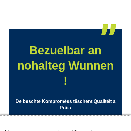
Bezuelbar an
nohalteg Wunnen
!
De beschte Kompromëss tëschent Qualitéit a
Präis