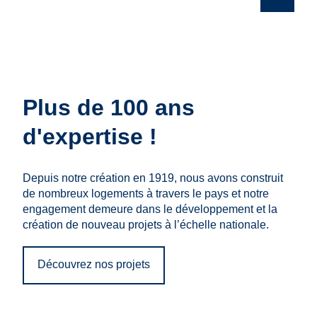
Accepter le consentement pour
Accepter le consentement pour
Galerie
afficher ceci
afficher ceci
vidéos
Cliquer pour autoriser tout Vidéos
Cliquer pour autoriser tout Vidéos
et
intégrées
intégrées
photos
Plus de 100 ans
d'expertise !
Depuis notre création en 1919, nous avons construit
de nombreux logements à travers le pays et notre
engagement demeure dans le développement et la
création de nouveau projets à l’échelle nationale.
Découvrez nos projets