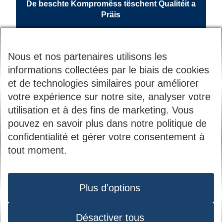
De beschte Kompromëss tëschent Qualitéit a
Präis
Nous et nos partenaires utilisons les
informations collectées par le biais de cookies
et de technologies similaires pour améliorer
votre expérience sur notre site, analyser votre
utilisation et à des fins de marketing. Vous
pouvez en savoir plus dans notre politique de
Contact
Informations
confidentialité et gérer votre consentement à
tout moment.
du
2B, rue Kalchesbruck
Société Nationale des
pied
Protection des données
L-1852 Luxembourg
Habitations à Bon
de
Plus d'options
Tél. :
44 82 92-1
Marché S.A.
page
Matricule : 1919 2200
Désactiver tous
Instagram
Youtube
Facebook
LinkedIn