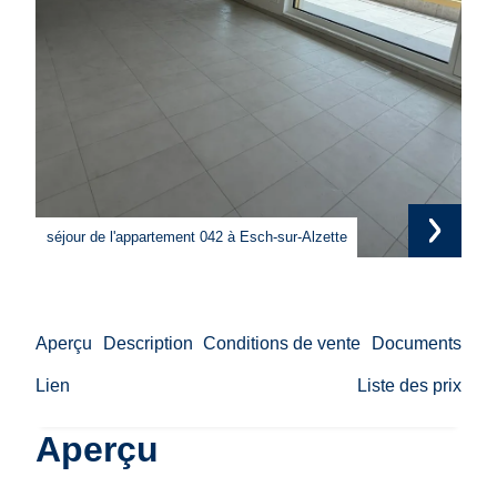
séjour de l'appartement 042 à Esch-sur-Alzette
séj
cou
cha
cha
cha
cha
dou
sal
WC 
ter
ter
Aperçu
Description
Conditions de vente
Documents
Lien
Liste des prix
Aperçu