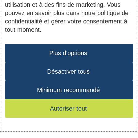
utilisation et à des fins de marketing. Vous
pouvez en savoir plus dans notre politique de
Contact
Informations
confidentialité et gérer votre consentement à
tout moment.
du
2B, rue Kalchesbruck
Société Nationale des
pied
Protection des données
L-1852 Luxembourg
Habitations à Bon
de
Tél. :
44 82 92-1
Plus d'options
Marché S.A.
page
Matricule : 1919 2200
Désactiver tous
Instagram
Youtube
Facebook
LinkedIn
027
TVA : LU10535770
Minimum recommandé
RCS : B 40971
Autoriser tout
© 2026 - SNHBM - Tous droits réservés -
Conditions d’utilisation
-
Mentions
Plan du site
-
Protection des données
-
légales
Mes préférences de consentement
et