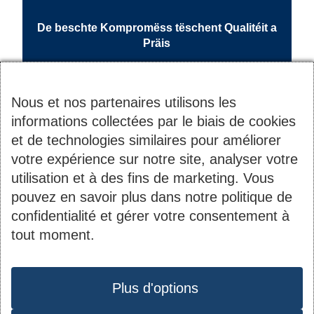
De beschte Kompromëss tëschent Qualitéit a
Präis
Nous et nos partenaires utilisons les
informations collectées par le biais de cookies
et de technologies similaires pour améliorer
votre expérience sur notre site, analyser votre
utilisation et à des fins de marketing. Vous
pouvez en savoir plus dans notre politique de
Contact
Informations
confidentialité et gérer votre consentement à
tout moment.
du
2B, rue Kalchesbruck
Société Nationale des
pied
Protection des données
L-1852 Luxembourg
Habitations à Bon
de
Tél. :
44 82 92-1
Plus d'options
Marché S.A.
page