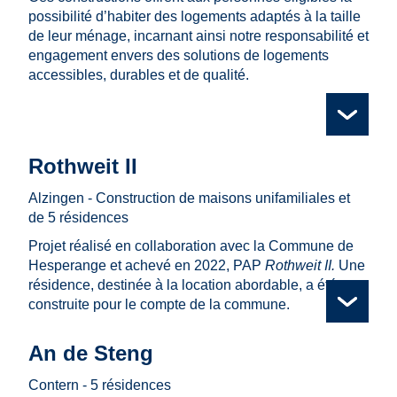
possibilité d’habiter des logements adaptés à la taille
de leur ménage, incarnant ainsi notre responsabilité et
engagement envers des solutions de logements
accessibles, durables et de qualité.
Nos
réalisations
© SNHBM
© SNHBM
© SNHBM
© SNHBM
© SNHBM
Rothweit II
Alzingen - Construction de maisons unifamiliales et
de 5 résidences
Projet réalisé en collaboration avec la Commune de
Hesperange et achevé en 2022, PAP
Rothweit II.
Une
résidence, destinée à la location abordable, a été
construite pour le compte de la commune.
© SNHBM
© SNHBM
© SNHBM
© SNHBM
An de Steng
Contern - 5 résidences