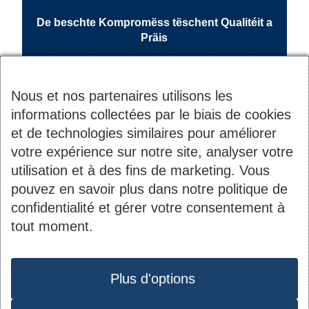
De beschte Kompromëss tëschent Qualitéit a
Präis
Nous et nos partenaires utilisons les
informations collectées par le biais de cookies
et de technologies similaires pour améliorer
votre expérience sur notre site, analyser votre
utilisation et à des fins de marketing. Vous
pouvez en savoir plus dans notre politique de
Contact
Informations
confidentialité et gérer votre consentement à
tout moment.
du
2B, rue Kalchesbruck
Société Nationale des
pied
Protection des données
L-1852 Luxembourg
Habitations à Bon
de
Tél. :
44 82 92-1
Plus d'options
Marché S.A.
page