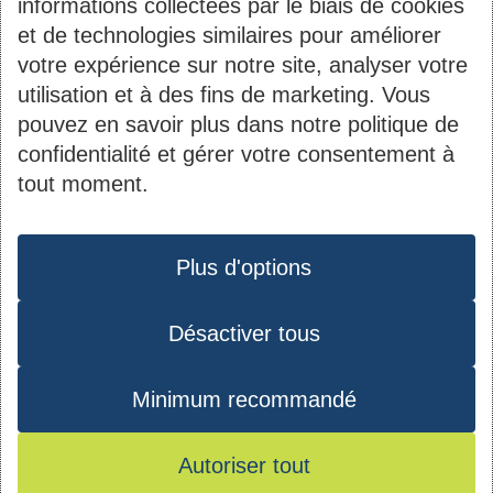
informations collectées par le biais de cookies
et de technologies similaires pour améliorer
votre expérience sur notre site, analyser votre
utilisation et à des fins de marketing. Vous
pouvez en savoir plus dans notre politique de
Contact
Informations
confidentialité et gérer votre consentement à
tout moment.
du
2B, rue Kalchesbruck
Société Nationale des
pied
Protection des données
L-1852 Luxembourg
Habitations à Bon
de
Plus d'options
Tél. :
44 82 92-1
Marché S.A.
page
Matricule : 1919 2200
Désactiver tous
Instagram
Youtube
Facebook
LinkedIn
027
TVA : LU10535770
Minimum recommandé
RCS : B 40971
Autoriser tout
© 2026 - SNHBM - Tous droits réservés -
Conditions d’utilisation
-
Mentions