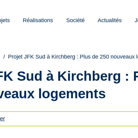
ojets
Réalisations
Société
Actualités
J
nte
cation
s
Projet JFK Sud à Kirchberg : Plus de 250 nouveaux
FK Sud à Kirchberg : 
veaux logements
er