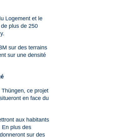
du Logement et le
e de plus de 250
y.
BM sur des terrains
ent sur une densité
gé
t Thüngen, ce projet
situeront en face du
ttront aux habitants
. En plus des
 donneront sur des