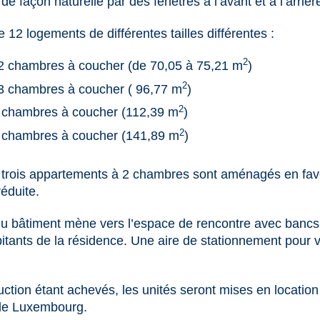
 de façon naturelle par des fenêtres à l’avant et à l’arrièr
12 logements de différentes tailles différentes :
2
2 chambres à coucher (de 70,05 à 75,21 m
)
2
3 chambres à coucher ( 96,77 m
)
2
 chambres à coucher (112,39 m
)
2
 chambres à coucher (141,89 m
)
 trois appartements à 2 chambres sont aménagés en fav
éduite.
 du bâtiment mène vers l’espace de rencontre avec bancs 
itants de la résidence. Une aire de stationnement pour v
ction étant achevés, les unités seront mises en location
 de Luxembourg.