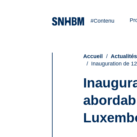
Pr
#Contenu
Ve
Lo
Accueil
Actualité
Inauguration de 12
Inaugur
abordabl
Luxemb