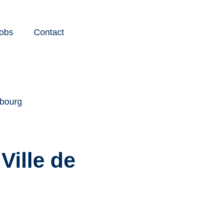
obs
Contact
Instagram
Youtube
Facebook
LinkedIn
mbourg
Ville de