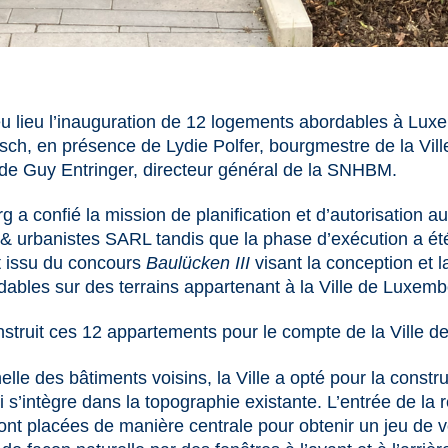
 eu lieu l’inauguration de 12 logements abordables à Lux
sch, en présence de Lydie Polfer, bourgmestre de la Vi
de Guy Entringer, directeur général de la SNHBM.
g a confié la mission de planification et d’autorisation
& urbanistes SARL tandis que la phase d’exécution a été
 issu du concours
Baulücken III
visant la conception et l
dables sur des terrains appartenant à la Ville de Luxemb
truit ces 12 appartements pour le compte de la Ville 
helle des bâtiments voisins, la Ville a opté pour la const
ui s’intègre dans la topographie existante. L’entrée de la 
 sont placées de manière centrale pour obtenir un jeu de