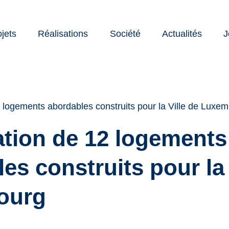
ojets
Réalisations
Société
Actualités
J
nte
cation
s
 logements abordables construits pour la Ville de Luxe
ation de 12 logements
es construits pour la 
ourg