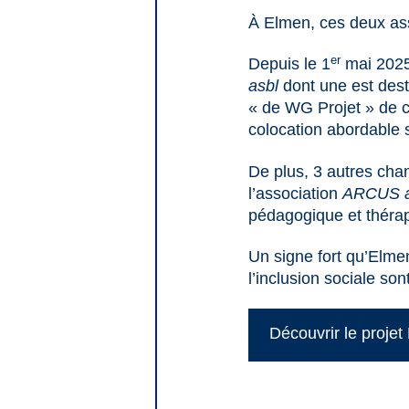
À Elmen, ces deux ass
er
Depuis le 1
mai 2025,
asbl
dont une est des
« de WG Projet » de c
colocation abordable 
De plus, 3 autres cha
l’association
ARCUS
pédagogique et thérap
Un signe fort qu’Elmen
l’inclusion sociale son
Découvrir le proje