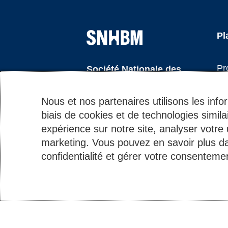
Nav
Pl
Informations
du
du
pie
Pr
Société Nationale des
pied
de
Habitations à Bon Marché
Ré
de
pa
S.A.
Nous et nos partenaires utilisons les info
So
page
biais de cookies et de technologies simila
Ac
Matricule : 1919 2200 027
expérience sur notre site, analyser votre u
TVA : LU10535770
Jo
marketing. Vous pouvez en savoir plus da
RCS : B 40971
confidentialité et gérer votre consentem
Co
Protection des données
© 2026 - SNHBM - Tous d