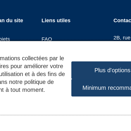
igation
an du site
Liens utiles
Contac
d
2B, ru
ojets
FAQ
L-1852
alisations
Conditions et procédures
ge
Tél. :
4
d’éligibilité
rmations collectées par le
ciété
ires pour améliorer votre
Personnalisation des
tualités
Plus d'options
logements
tilisation et à des fins de
bs
ns notre politique de
Soumissions
Minimum recomm
ent à tout moment.
ntact
Administration transparente
Espace médias
roits réservés -
Conditions d’utilisation
-
Plan du site
-
Protection des 