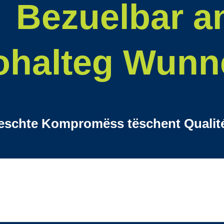
Bezuelbar a
ohalteg Wunn
eschte Kompromëss tëschent Qualitéi