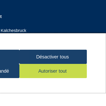
t
Instagram
Youtube
Facebook
LinkedIn
e Kalchesbruck
 Luxembourg
4 82 92-1
Désactiver tous
andé
Autoriser tout
données
-
Mes préférences de consentement