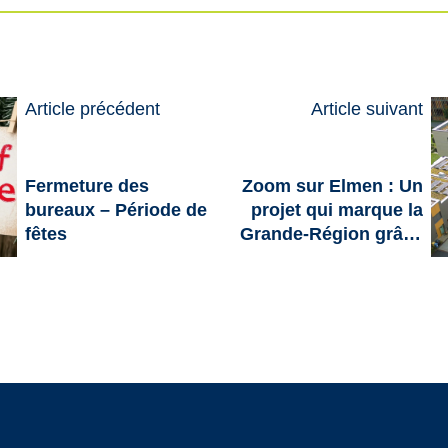
Article précédent
Article suivant
Fermeture des
Zoom sur Elmen : Un
bureaux – Période de
projet qui marque la
fêtes
Grande-Région grâce
au projet GReNEFF du
programme Interreg
Grande Région