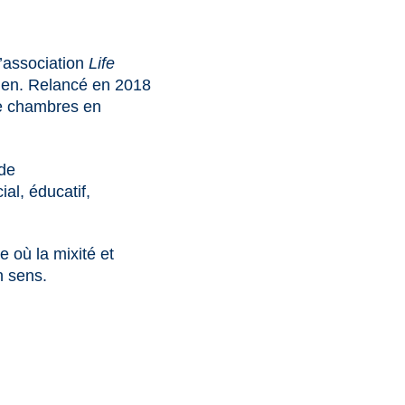
l’association
Life
len. Relancé en 2018
de chambres en
 de
ial, éducatif,
e où la mixité et
n sens.