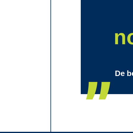
n
De b