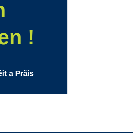
n
en !
t a Präis