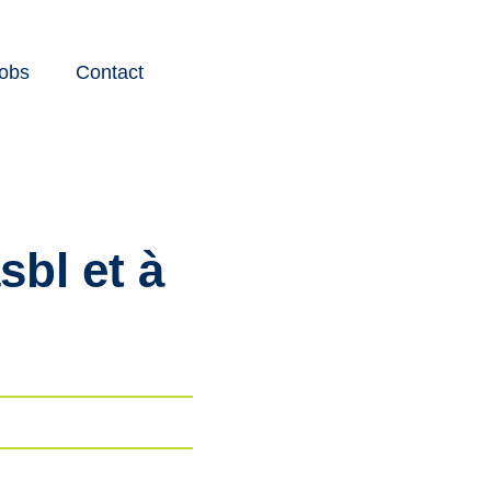
obs
Contact
Instagram
Youtube
Facebook
LinkedIn
sbl et à