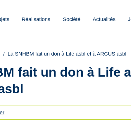
ojets
Réalisations
Société
Actualités
J
nte
cation
s
La SNHBM fait un don à Life asbl et à ARCUS asbl
 fait un don à Life a
asbl
er