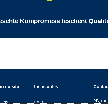
eschte Kompromëss tëschent Qualitéi
igation
an du site
Liens utiles
Contac
d
2B, ru
ojets
FAQ
L-1852