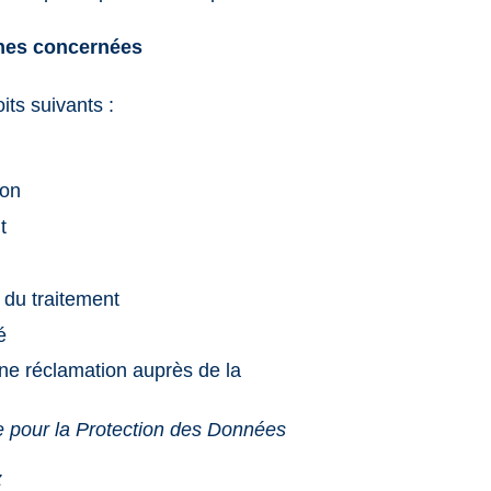
nes concernées
its suivants :
ion
t
n du traitement
é
une réclamation auprès de la
 pour la Protection des Données
z