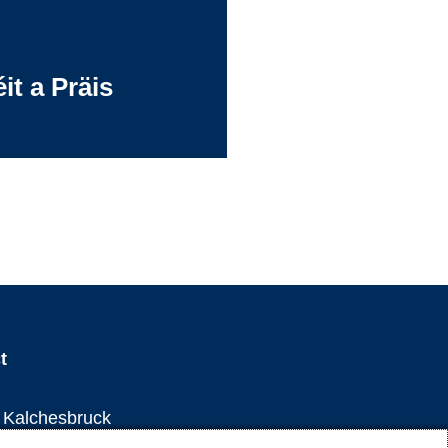
t a Präis
t
Instagram
Youtube
Facebook
LinkedIn
e Kalchesbruck
 Luxembourg