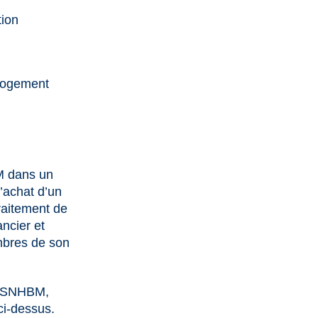
tion
 logement
BM dans un
l’achat d’un
raitement de
ancier et
mbres de son
la SNHBM,
ci-dessus.