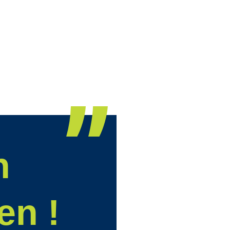
n
en !