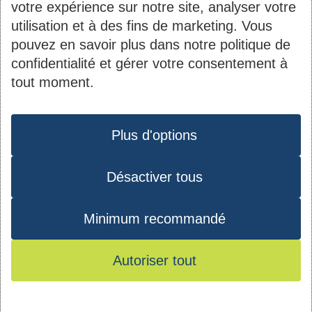
votre expérience sur notre site, analyser votre
utilisation et à des fins de marketing. Vous
pouvez en savoir plus dans notre politique de
Contact
Informations
confidentialité et gérer votre consentement à
tout moment.
du
2B, rue Kalchesbruck
Société Nationale des
pied
Protection des données
L-1852 Luxembourg
Habitations à Bon
de
Tél. :
44 82 92-1
Plus d'options
Marché S.A.
page
Matricule : 1919 2200
Désactiver tous
Instagram
Youtube
Facebook
LinkedIn
027
TVA : LU10535770
Minimum recommandé
RCS : B 40971
Autoriser tout
© 2026 - SNHBM - Tous droits réservés -
Conditions d’utilisation
-
Mentions
Plan du site
-
Protection des données
-
légales
Mes préférences de consentement