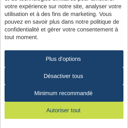
votre expérience sur notre site, analyser votre
utilisation et à des fins de marketing. Vous
pouvez en savoir plus dans notre politique de
Contact
Informations
confidentialité et gérer votre consentement à
tout moment.
du
2B, rue Kalchesbruck
Société Nationale des
pied
Protection des données
L-1852 Luxembourg
Habitations à Bon
de
Plus d'options
Tél. :
44 82 92-1
Marché S.A.
page
Matricule : 1919 2200
Désactiver tous
Instagram
Youtube
Facebook
LinkedIn
027
TVA : LU10535770
Minimum recommandé
RCS : B 40971
Autoriser tout
© 2026 - SNHBM - Tous droits réservés -
Conditions d’utilisation
-
Mentions
Plan du site
-
Protection des données
-
légales
Mes préférences de consentement