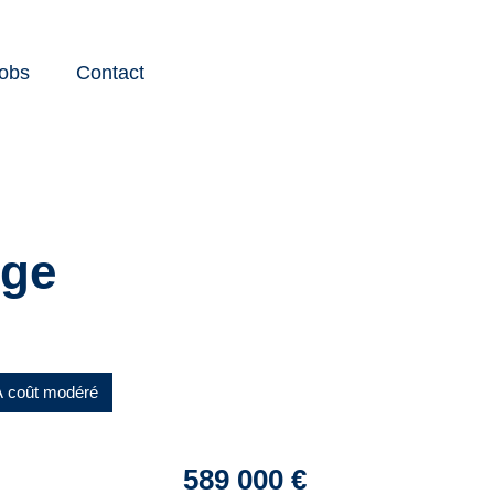
obs
Contact
Instagram
Youtube
Facebook
LinkedIn
nge
À coût modéré
589 000 €