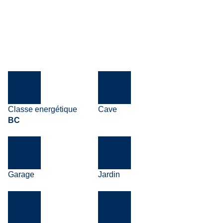
ditions de vente
Documents
Lien
Liste des prix
Classe energétique
Cave
BC
Garage
Jardin