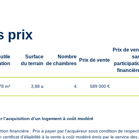
s prix
Prix de ven
utile
Surface
Nombre
sa
Prix de vente
ation
du terrain
de chambres
participati
financière
78 m²
3,88 a
4
589 000 €
our l’acquisition d’un logement à coût modéré
tion financière : Prix à payer par l’acquéreur sous condition de respecter
ertificat d’éligibilité à la vente à coût modéré émis par le service des