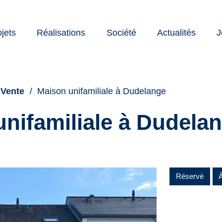
ojets
Réalisations
Société
Actualités
J
nte
cation
Vente
Maison unifamiliale à Dudelange
nifamiliale à Dudela
Réservé