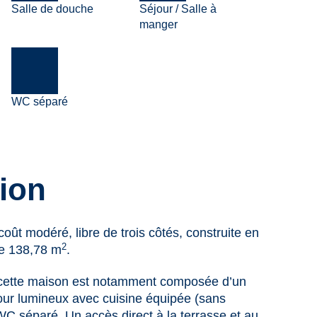
Salle de douche
Séjour / Salle à
manger
WC séparé
ion
coût modéré, libre de trois côtés, construite en
2
de 138,78 m
.
cette maison est notamment composée d’un
jour lumineux avec cuisine équipée (sans
 WC séparé. Un accès direct à la terrasse et au