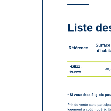
Liste de
Surface 
Référence
d'habit
Liste
IH2533 -
138,
des
réservé
prix
* Si vous êtes éligible p
Prix de vente sans participar
logement à coût modéré. Un c